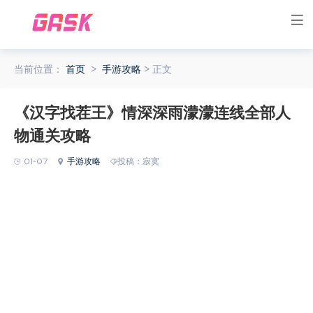
当前位置：
首页
>
手游攻略
> 正文
《汉字找茬王》情深深雨濛濛连线全部人
物通关攻略
01-07
手游攻略
投稿：寂寞