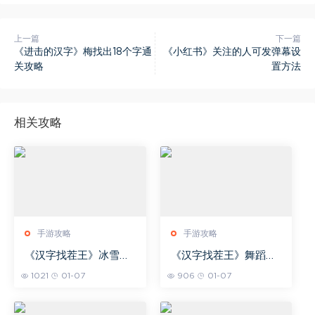
上一篇
下一篇
《进击的汉字》梅找出18个字通
《小红书》关注的人可发弹幕设
关攻略
置方法
相关攻略
手游攻略
手游攻略
《汉字找茬王》冰雪小
《汉字找茬王》舞蹈百
土豆让小土豆坐上大滑
科匹配所有的舞蹈类型
1021
01-07
906
01-07
梯通关攻略
通关攻略