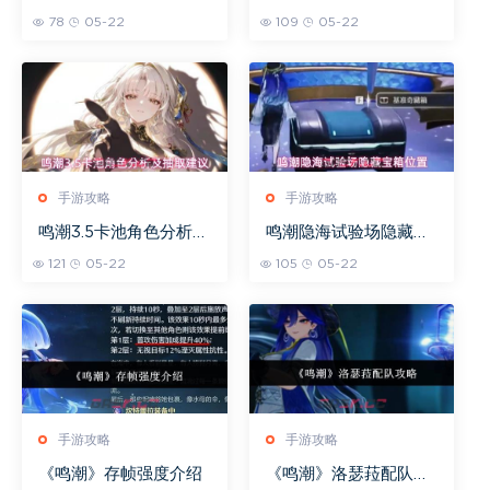
地图介绍
绍
78
05-22
109
05-22
手游攻略
手游攻略
鸣潮3.5卡池角色分析及
鸣潮隐海试验场隐藏宝
抽取建议
箱位置
121
05-22
105
05-22
手游攻略
手游攻略
《鸣潮》存帧强度介绍
《鸣潮》洛瑟菈配队攻