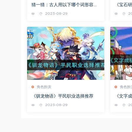
猜一猜：古人用以下哪个词形容发
《宝石
小
塔50层
2023-08-29
20
角色扮演
角色扮
《驯龙物语》平民职业选择推荐
《文字
略
2023-08-29
20