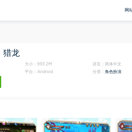
网
：猎龙
大小：
993.2M
语言：
简体中文
平台：
Android
分类：
角色扮演