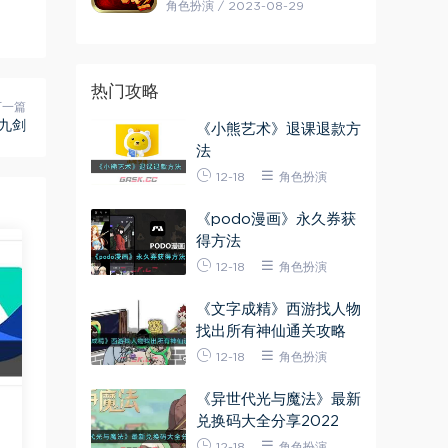
角色扮演 / 2023-08-29
热门攻略
下一篇
九剑
《小熊艺术》退课退款方
法
12-18
角色扮演
《podo漫画》永久券获
得方法
12-18
角色扮演
《文字成精》西游找人物
找出所有神仙通关攻略
12-18
角色扮演
《异世代光与魔法》最新
兑换码大全分享2022
12-18
角色扮演