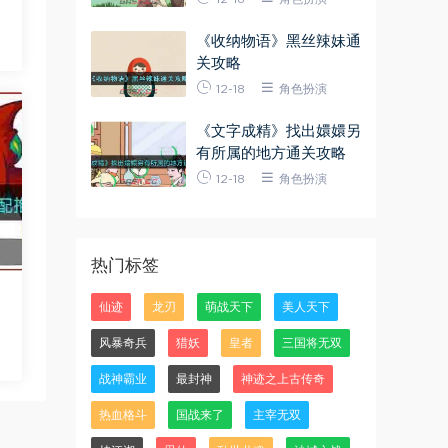
《收纳物语》黑丝辣妹通
关攻略
12-18
角色扮演
《文字成精》找出嬛嬛另
有所属的地方通关攻略
12-18
角色扮演
热门标签
仙迹
龙刃
萌战天下
美人天下
风暴奇兵
猎妖
皇者
三国将无双
战神霸业
最封神
神迹之上古传奇
热血格斗
国战来了
主宰无双