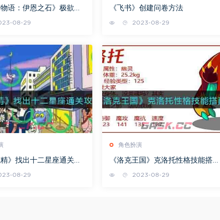
研物语：伊恩之石》极欲之
《飞书》创建问卷方法
汉特打法攻略
23-08-29
2023-08-29
演
角色扮演
成精》找出十二星座通关攻
《洛克王国》克洛托性格技能搭配
推荐
23-08-29
2023-08-29